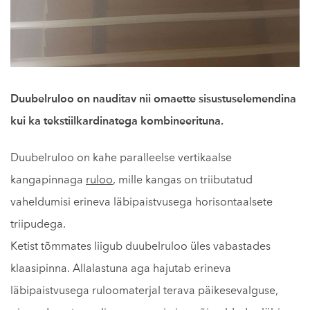
Duubelruloo on nauditav nii omaette sisustuselemendina
kui ka tekstiilkardinatega kombineerituna.
Duubelruloo on kahe paralleelse vertikaalse
kangapinnaga
ruloo
, mille kangas on triibutatud
vaheldumisi erineva läbipaistvusega horisontaalsete
triipudega.
Ketist tõmmates liigub duubelruloo üles vabastades
klaasipinna. Allalastuna aga hajutab erineva
läbipaistvusega ruloomaterjal terava päikesevalguse,