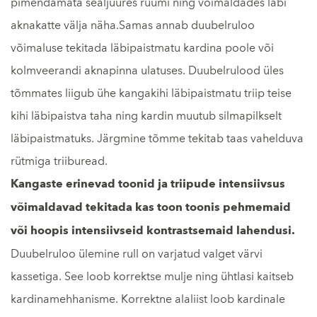
pimendamata sealjuures ruumi ning võimaldades läbi
aknakatte välja näha.Samas annab duubelruloo
võimaluse tekitada läbipaistmatu kardina poole või
kolmveerandi aknapinna ulatuses. Duubelrulood üles
tõmmates liigub ühe kangakihi läbipaistmatu triip teise
kihi läbipaistva taha ning kardin muutub silmapilkselt
läbipaistmatuks. Järgmine tõmme tekitab taas vahelduva
rütmiga triiburead.
Kangaste erinevad toonid ja triipude intensiivsus
võimaldavad tekitada kas toon toonis pehmemaid
või hoopis intensiivseid kontrastsemaid lahendusi.
Duubelruloo ülemine rull on varjatud valget värvi
kassetiga. See loob korrektse mulje ning ühtlasi kaitseb
kardinamehhanisme. Korrektne alaliist loob kardinale